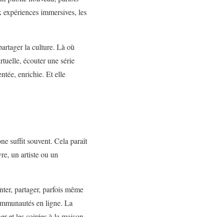
 expériences immersives, les
rtager la culture. Là où
rtuelle, écouter une série
tée, enrichie. Et elle
e suffit souvent. Cela paraît
re, un artiste ou un
ter, partager, parfois même
s communautés en ligne. La
r et les soirées à la maison.