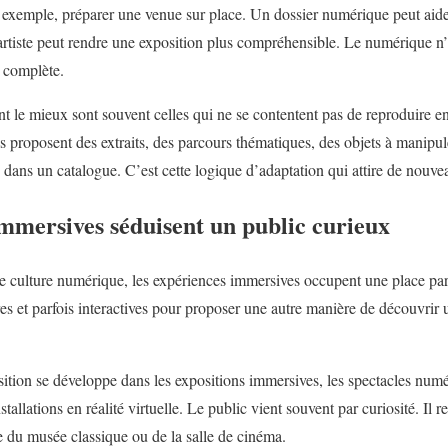
ar exemple, préparer une venue sur place. Un dossier numérique peut aide
tiste peut rendre une exposition plus compréhensible. Le numérique n’
a complète.
ent le mieux sont souvent celles qui ne se contentent pas de reproduire en
es proposent des extraits, des parcours thématiques, des objets à manipul
 dans un catalogue. C’est cette logique d’adaptation qui attire de nouvea
mmersives séduisent un public curieux
e culture numérique, les expériences immersives occupent une place part
res et parfois interactives pour proposer une autre manière de découvrir
ition se développe dans les expositions immersives, les spectacles numér
allations en réalité virtuelle. Le public vient souvent par curiosité. Il re
le du musée classique ou de la salle de cinéma.