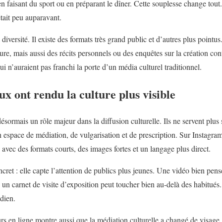
en faisant du sport ou en préparant le dîner. Cette souplesse change tout.
tait peu auparavant.
 diversité. Il existe des formats très grand public et d’autres plus pointus
rature, mais aussi des récits personnels ou des enquêtes sur la création 
ui n’auraient pas franchi la porte d’un média culturel traditionnel.
ux ont rendu la culture plus visible
ésormais un rôle majeur dans la diffusion culturelle. Ils ne servent plu
 espace de médiation, de vulgarisation et de prescription. Sur Instagr
 avec des formats courts, des images fortes et un langage plus direct.
ncret : elle capte l’attention de publics plus jeunes. Une vidéo bien pens
u un carnet de visite d’exposition peut toucher bien au-delà des habitués
idien.
rs en ligne montre aussi que la médiation culturelle a changé de visage.