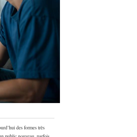
ourd’hui des formes très
e un public nouveau, parfois