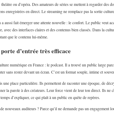
 théâtre ou d’opéra. Des amateurs de séries se mettent à regarder des d
s enregistrées en direct. Le streaming ne remplace pas la sortie culturel
n a aussi fait émerger une attente nouvelle : le confort. Le public veut a
e, avec des interfaces claires et des contenus bien classés. Dans la cult
utant que le contenu lui-même.
porte d’entrée très efficace
culture numérique en France : le podcast. Il a trouvé un public large par
uter sans rester devant un écran. C’est un format souple, intime et souv
is une place particulière. Ils permettent de raconter une époque, de déc
er la parole à des créateurs. Leur force vient de leur ton direct. Ils ne c
e temps d’expliquer, ce qui plaît à un public en quête de repères.
il de nouveaux auditeurs ? Parce qu’il ne demande pas un engagement lo