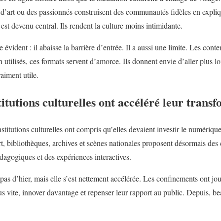
es d’art ou des passionnés construisent des communautés fidèles en expli
est devenu central. Ils rendent la culture moins intimidante.
ident : il abaisse la barrière d’entrée. Il a aussi une limite. Les conten
 utilisés, ces formats servent d’amorce. Ils donnent envie d’aller plus lo
aiment utile.
titutions culturelles ont accéléré leur trans
titutions culturelles ont compris qu’elles devaient investir le numériq
t, bibliothèques, archives et scènes nationales proposent désormais des 
dagogiques et des expériences interactives.
pas d’hier, mais elle s’est nettement accélérée. Les confinements ont jou
lus vite, innover davantage et repenser leur rapport au public. Depuis, b