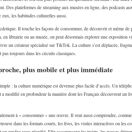
nt. Des plateformes de streaming aux musées en ligne, des podcasts aux
 eux, les habitudes culturelles aussi.
dotique. Il touche les façons de consommer, de découvrir et même de pa
ma, en librairie ou au musée, on peut désormais explorer une exposition vi
re un créateur spécialisé sur TikTok. La culture s’est déplacée, fragmen
 pas toujours dans les circuits classiques.
proche, plus mobile et plus immédiate
mple : la culture numérique est devenue plus facile d’accès. Un téléphon
 a modifié en profondeur la manière dont les Français découvrent un liv
eulement à « consommer » une œuvre. Il veut aussi comprendre, commen
etrouve dans les formats courts, les lives, les visites interactives ou le
 un rendez-vous planifié. Elle accompagne les trajets, les pauses déjeune