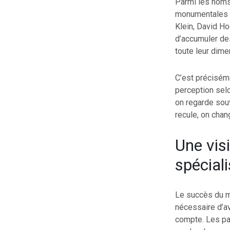
Parmi les noms 
monumentales e
Klein, David H
d’accumuler de
toute leur dime
C’est précisém
perception selo
on regarde souv
recule, on chan
Une vis
spécial
Le succès du mu
nécessaire d’av
compte. Les pa