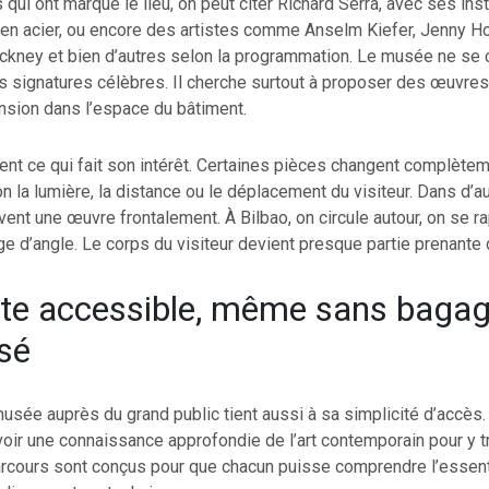
qui ont marqué le lieu, on peut citer Richard Serra, avec ses inst
n acier, ou encore des artistes comme Anselm Kiefer, Jenny Ho
ockney et bien d’autres selon la programmation. Le musée ne se
s signatures célèbres. Il cherche surtout à proposer des œuvres
nsion dans l’espace du bâtiment.
ent ce qui fait son intérêt. Certaines pièces changent complète
n la lumière, la distance ou le déplacement du visiteur. Dans d’
ent une œuvre frontalement. À Bilbao, on circule autour, on se r
ge d’angle. Le corps du visiteur devient presque partie prenante d
ite accessible, même sans baga
isé
sée auprès du grand public tient aussi à sa simplicité d’accès. 
oir une connaissance approfondie de l’art contemporain pour y t
rcours sont conçus pour que chacun puisse comprendre l’essent