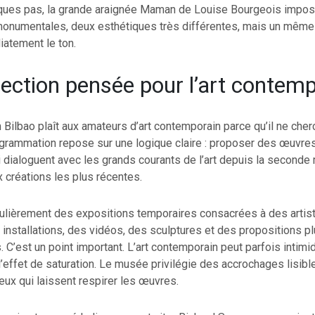
ques pas, la grande araignée Maman de Louise Bourgeois impos
numentales, deux esthétiques très différentes, mais un même e
atement le ton.
lection pensée pour l’art contem
ilbao plaît aux amateurs d’art contemporain parce qu’il ne cher
ogrammation repose sur une logique claire : proposer des œuvre
 dialoguent avec les grands courants de l’art depuis la seconde
x créations les plus récentes.
gulièrement des expositions temporaires consacrées à des artis
installations, des vidéos, des sculptures et des propositions p
C’est un point important. L’art contemporain peut parfois intimider
l’effet de saturation. Le musée privilégie des accrochages lisibl
ux qui laissent respirer les œuvres.