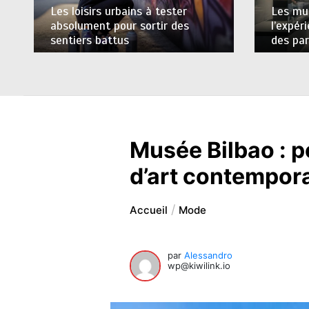
Les loisirs urbains à tester
Les mus
absolument pour sortir des
l’expér
sentiers battus
des par
Musée Bilbao : p
d’art contempor
Accueil
Mode
par
Alessandro
wp@kiwilink.io