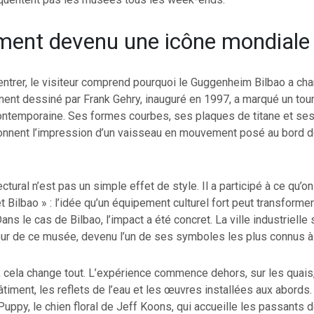
ment devenu une icône mondiale
ntrer, le visiteur comprend pourquoi le Guggenheim Bilbao a cha
timent dessiné par Frank Gehry, inauguré en 1997, a marqué un tou
 contemporaine. Ses formes courbes, ses plaques de titane et se
onnent l’impression d’un vaisseau en mouvement posé au bord de
ctural n’est pas un simple effet de style. Il a participé à ce qu’o
t Bilbao » : l’idée qu’un équipement culturel fort peut transformer l
 Dans le cas de Bilbao, l’impact a été concret. La ville industrielle 
ur de ce musée, devenu l’un de ses symboles les plus connus à l’
r, cela change tout. L’expérience commence dehors, sur les quais,
âtiment, les reflets de l’eau et les œuvres installées aux abords
ppy, le chien floral de Jeff Koons, qui accueille les passants 