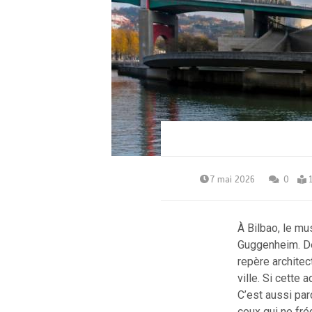
7 mai 2026
0
À Bilbao, le mu
Guggenheim. Dep
repère architect
ville. Si cette
C’est aussi pa
ceux qui ne fr