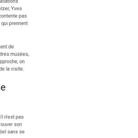
allations
lzer, Yves
 contente pas
 qui prennent
ment de
autres musées,
approche, on
e la visite.
ge
Il n’est pas
rouver son
iel sans se