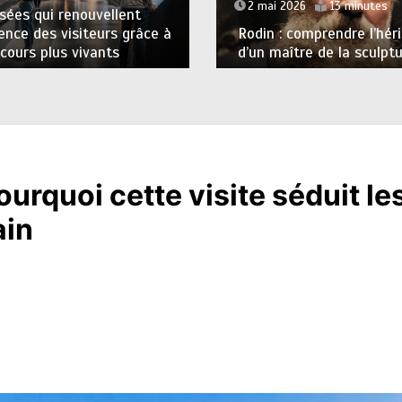
2 mai 2026
13 minutes
ées qui renouvellent
ience des visiteurs grâce à
Rodin : comprendre l’hér
cours plus vivants
d’un maître de la sculpt
ourquoi cette visite séduit l
ain