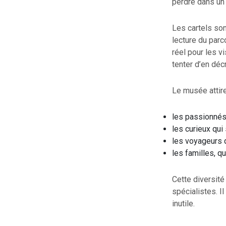
perdre dans un 
Les cartels son
lecture du parc
réel pour les v
tenter d’en déc
Le musée attire
les passionnés 
les curieux qui
les voyageurs q
les familles, q
Cette diversit
spécialistes. I
inutile.