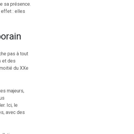
e sa présence.
ffet : elles
porain
che pas à tout
s et des
 moitié du XXe
tes majeurs,
lus
. Ici, le
es, avec des