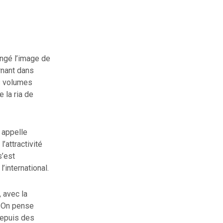
ngé l’image de
rnant dans
s volumes
 la ria de
n appelle
’attractivité
s’est
international.
 avec la
. On pense
depuis des