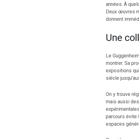
années. À quel
Deux œuvres mo
donnent immédi
Une col
Le Guggenheim B
montrer. Sa pr
expositions qui
siècle jusqu’au
On y trouve ré
mais aussi des 
expérimentales. 
parcours évite 
espaces génére