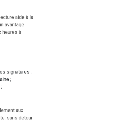
ecture aide à la
 un avantage
x heures à
es signatures ;
aine ;
;
ulement aux
tte, sans détour