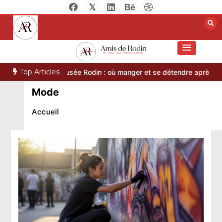
Aller
au
contenu
Amis de Rodin
Top Articles
ia musée Rodin : où manger et se détendre après la visite
Auguste 
Mode
Accueil