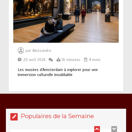
14 minutes
Rodin : comprendre l’héritage d’un
maître de la sculpture
13 minutes
par
Alessandro
20 avril 2026
16 minutes
4 mois
Les musées d’Amsterdam à explorer pour une
immersion culturelle inoubliable
Les loisirs urbains à tester
absolument pour sortir des sentiers
battus
15 minutes
Populaires de la Semaine