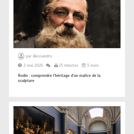
par
Alessandro
2 mai 2026
13 minutes
3 mois
Les musées qui renouvellent
l’expérience des visiteurs grâce à des
Rodin : comprendre l’héritage d’un maître de la
parcours plus vivants
sculpture
14 minutes
Musée Bilbao : pourquoi cette visite
séduit les amateurs d’art
contemporain