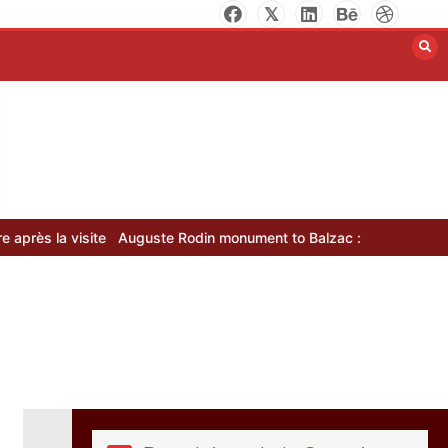
séduit les amateurs
d’art contemporain
14 minutes
Rodin : comprendre
l’héritage d’un maître
de la sculpture
13 minutes
Auguste Rodin monument to Balzac : histoire et analyse de l’œuvr
Les loisirs urbains à
tester absolument
pour sortir des
sentiers battus
15 minutes