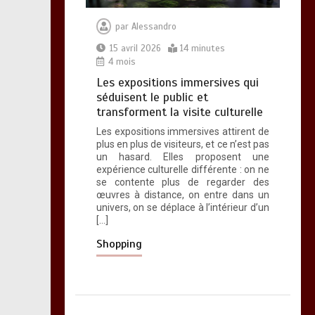
14 minutes
par
Alessandro
15 avril 2026
14 minutes
4 mois
Musée Bilbao :
Les expositions immersives qui
pourquoi cette visite
séduisent le public et
séduit les amateurs
transforment la visite culturelle
d’art contemporain
14 minutes
Les expositions immersives attirent de
plus en plus de visiteurs, et ce n’est pas
un hasard. Elles proposent une
expérience culturelle différente : on ne
se contente plus de regarder des
œuvres à distance, on entre dans un
univers, on se déplace à l’intérieur d’un
[…]
Shopping