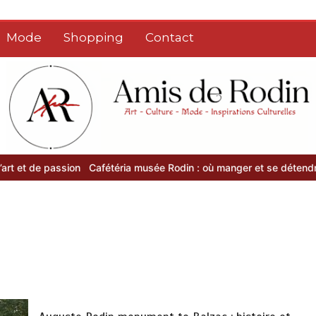
Mode
Shopping
Contact
on
Cafétéria musée Rodin : où manger et se détendre après la visite