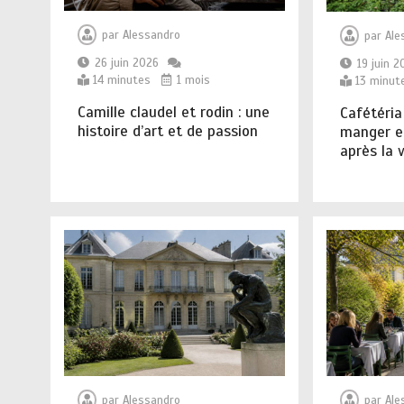
par
Alessandro
par
Ale
26 juin 2026
19 juin 2
14 minutes
1 mois
13 minut
Camille claudel et rodin : une
Cafétéria
histoire d’art et de passion
manger e
après la v
par
Alessandro
par
Ale