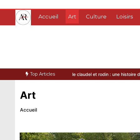
Aller
au
Accueil
Art
Culture
Loisirs
contenu
Amis de Rodin
Top Articles
e de l’œuvre
Camille claudel et rodin : une histoire d’art et de passi
Art
Accueil