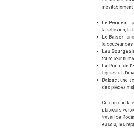
inévitablement 
Le Penseur
: 
la réflexion, la 
Le Baiser
: un
la douceur des
Les Bourgeois
toute leur human
La Porte de l’
figures et d’i
Balzac
: une sc
des pièces maj
Ce qui rend la 
plusieurs versi
travail de Rod
essais, les repr