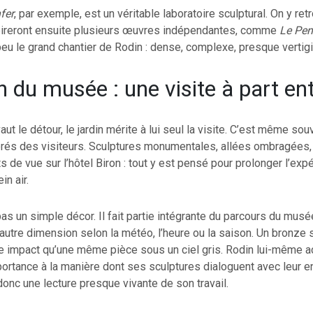
fer
, par exemple, est un véritable laboratoire sculptural. On y re
spireront ensuite plusieurs œuvres indépendantes, comme
Le Pen
peu le grand chantier de Rodin : dense, complexe, presque vertig
n du musée : une visite à part en
aut le détour, le jardin mérite à lui seul la visite. C’est même sou
és des visiteurs. Sculptures monumentales, allées ombragées
s de vue sur l’hôtel Biron : tout y est pensé pour prolonger l’exp
in air.
 pas un simple décor. Il fait partie intégrante du parcours du mu
autre dimension selon la météo, l’heure ou la saison. Un bronze s
e impact qu’une même pièce sous un ciel gris. Rodin lui-même a
ortance à la manière dont ses sculptures dialoguent avec leur e
 donc une lecture presque vivante de son travail.