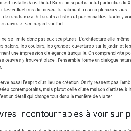
est installé dans l’hôtel Biron, un superbe hôtel particulier du X
lir les collections du musée, le bâtiment a connu plusieurs vies.
et de résidence à différents artistes et personnalités. Rodin y voit
on œuvre et son regard sur l’art.
te ne se limite donc pas aux sculptures. L’architecture elle-même 
es salons, les couloirs, les grandes ouvertures sur le jardin et l
nnent une impression d’élégance tranquille. On comprend vite po
s œuvres y trouvent place : l’ensemble forme un dialogue naturel
n.
ve aussi l’esprit d’un lieu de création. On n’y ressent pas l’amb
ées contemporains, mais plutôt celle d’une maison d’artiste, à la
est un détail qui change tout dans la manière de visiter.
res incontournables à voir sur p
 rassemble une collection impressionnante, mais certaines piè