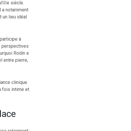
VIIIe siècle.
 Il a notamment
 un lieu idéal
participe à
es perspectives
urquoi Rodin a
 entre pierre,
iance clinique
 fois intime et
lace
ces retiennent