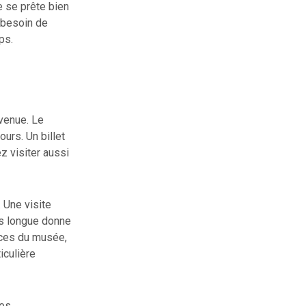
e se prête bien
s besoin de
ps.
venue. Le
urs. Un billet
z visiter aussi
 Une visite
us longue donne
paces du musée,
iculière
des