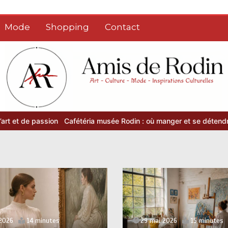
Mode
Shopping
Contact
ssion
Cafétéria musée Rodin : où manger et se détendre après la vi
 2026
14 minutes
29 mai 2026
15 minutes