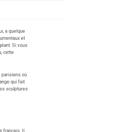
ui, a quelque
onumentaux et
 géant. Si vous
u, cette
 parisiens où
ange qui fait
des sculptures
français. Il