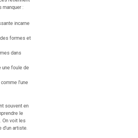
s manquer :
ssante incarne
 des formes et
ommes dans
 une foule de
e comme l’une
ent souvent en
mprendre le
 On voit les
 d’un artiste.