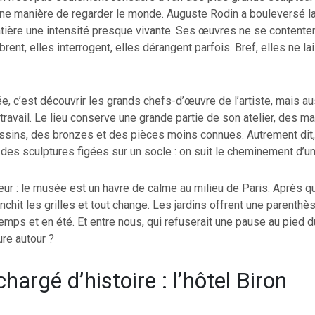
une manière de regarder le monde. Auguste Rodin a bouleversé la
tière une intensité presque vivante. Ses œuvres ne se contenten
ibrent, elles interrogent, elles dérangent parfois. Bref, elles ne l
e, c’est découvrir les grands chefs-d’œuvre de l’artiste, mais au
travail. Le lieu conserve une grande partie de son atelier, des m
essins, des bronzes et des pièces moins connues. Autrement dit,
es sculptures figées sur un socle : on suit le cheminement d’un
eur : le musée est un havre de calme au milieu de Paris. Après 
nchit les grilles et tout change. Les jardins offrent une parenthès
temps et en été. Et entre nous, qui refuserait une pause au pied 
re autour ?
chargé d’histoire : l’hôtel Biron