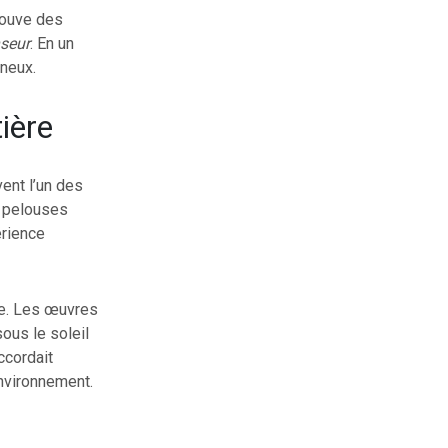
trouve des
seur
. En un
ineux.
tière
vent l’un des
, pelouses
érience
sée. Les œuvres
ous le soleil
ccordait
nvironnement.