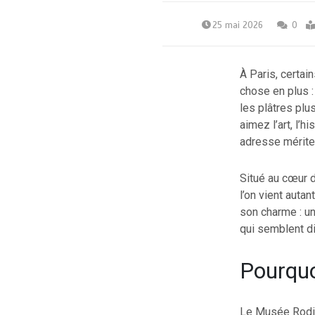
25 mai 2026
0
À Paris, certai
chose en plus :
les plâtres plus
aimez l’art, l’h
adresse mérite
Situé au cœur 
l’on vient auta
son charme : un
qui semblent di
Pourquo
Le Musée Rodin 