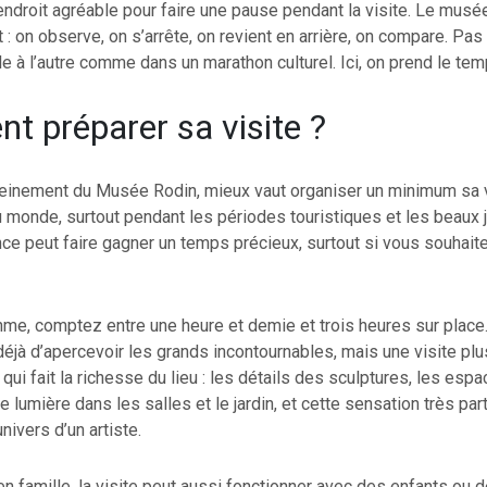
endroit agréable pour faire une pause pendant la visite. Le musé
t : on observe, on s’arrête, on revient en arrière, on compare. Pa
lle à l’autre comme dans un marathon culturel. Ici, on prend le tem
 préparer sa visite ?
pleinement du Musée Rodin, mieux vaut organiser un minimum sa 
 monde, surtout pendant les périodes touristiques et les beaux jo
nce peut faire gagner un temps précieux, surtout si vous souhaite
hme, comptez entre une heure et demie et trois heures sur place.
éjà d’apercevoir les grands incontournables, mais une visite pl
 qui fait la richesse du lieu : les détails des sculptures, les es
e lumière dans les salles et le jardin, et cette sensation très part
univers d’un artiste.
n famille, la visite peut aussi fonctionner avec des enfants ou 