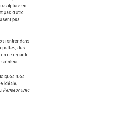
 sculpture en
t pas d’être
aissent pas
ssi entrer dans
aquettes, des
 on ne regarde
 créateur.
quelques rues
e idéale,
du
Penseur
avec