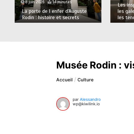
8 juin 2026
14 minutes
Les ins
La porte de l enfer d’Auguste
les gal
Rodin : histoire et secrets
les te
Musée Rodin : vi
Accueil
Culture
par
Alessandro
wp@kiwilink.io