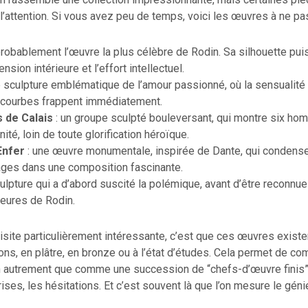
l’attention. Si vous avez peu de temps, voici les œuvres à ne pa
probablement l’œuvre la plus célèbre de Rodin. Sa silhouette pui
tension intérieure et l’effort intellectuel.
e sculpture emblématique de l’amour passionné, où la sensualité
 courbes frappent immédiatement.
 de Calais
: un groupe sculpté bouleversant, qui montre six h
ité, loin de toute glorification héroïque.
Enfer
: une œuvre monumentale, inspirée de Dante, qui condense
mages dans une composition fascinante.
ulpture qui a d’abord suscité la polémique, avant d’être reconnu
eures de Rodin.
visite particulièrement intéressante, c’est que ces œuvres exist
ons, en plâtre, en bronze ou à l’état d’études. Cela permet de co
in autrement que comme une succession de “chefs-d’œuvre finis”.
ises, les hésitations. Et c’est souvent là que l’on mesure le génie