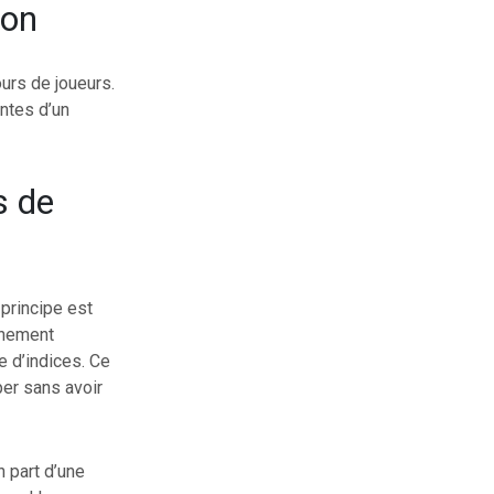
yon
urs de joueurs.
entes d’un
s de
principe est
înement
e d’indices. Ce
iper sans avoir
n part d’une