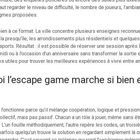
 faut regarder le niveau de difficulté, le nombre de joueurs, l’amb
nigmes proposées.
ien à ce format. La ville concentre plusieurs enseignes reconnue
, la presqu’île, les arrondissements plus résidentiels et quelque
sports. Résultat : il est possible de réserver une session après le
di ou à l’occasion d’un anniversaire sans transformer la sortie 
es utiles pour trouver les meilleures expériences à vivre entre a
i l’escape game marche si bien 
fonctionne parce qu’il mélange coopération, logique et pression
 collectif, mais pas passif. Chacun a un rôle à jouer, même sans êt
 L’un fouille méthodiquement, l’autre repère les codes, un troi
 parfois quelqu’un trouve la solution en regardant simplement là 
 regarder. C’est souvent ce mélange qui rend l’expérience mémor