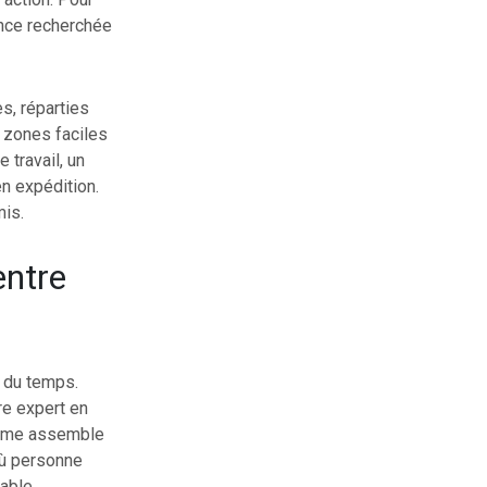
iance recherchée
s, réparties
s zones faciles
 travail, un
en expédition.
mis.
entre
 du temps.
re expert en
sième assemble
où personne
able.