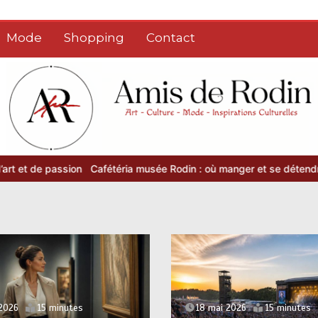
Mode
Shopping
Contact
ssion
Cafétéria musée Rodin : où manger et se détendre après la vi
 2026
15 minutes
18 mai 2026
15 minutes