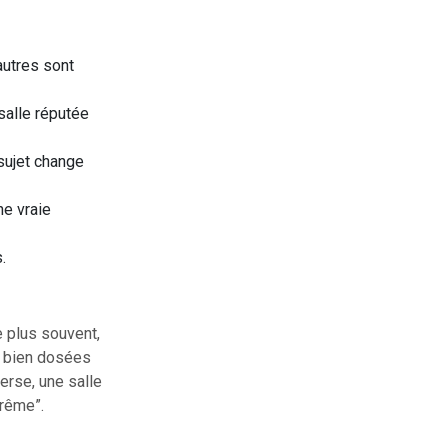
autres sont
 salle réputée
 sujet change
ne vraie
.
Le plus souvent,
s bien dosées
verse, une salle
trême”.