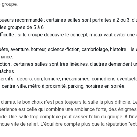
e groupe.
ueurs recommandé : certaines salles sont parfaites à 2 ou 3, d’
es groupes de 5 à 6.
fficulté : si le groupe découvre le concept, mieux vaut éviter une
ête, aventure, horreur, science-fiction, cambriolage, histoire… le
iance.
action : certaines salles sont très linéaires, d’autres demandent u
 tâches.
ersifs : décors, son, lumière, mécanismes, comédiens éventuels
: centre-ville, métro à proximité, parking, horaires en soirée.
’amis, le bon choix n’est pas toujours la salle la plus difficile. 
xpérience est celle qui combine une ambiance forte, des énigme
uide. Une salle trop complexe peut casser l’élan du groupe. À l’in
que vite de relief. L’équilibre compte plus que la réputation “ex