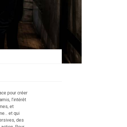
ace pour créer
mis, l’intérêt
mes, et
me… et qui
ersives, des
 action. Pour