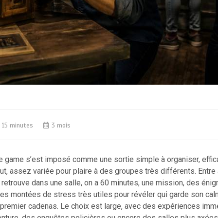
15 minutes
3 mois
pe game s’est imposé comme une sortie simple à organiser, effic
out, assez variée pour plaire à des groupes très différents. Entre a
se retrouve dans une salle, on a 60 minutes, une mission, des énig
es montées de stress très utiles pour révéler qui garde son cal
 premier cadenas. Le choix est large, avec des expériences imm
nture, des enquêtes policières ou encore des salles plus axées