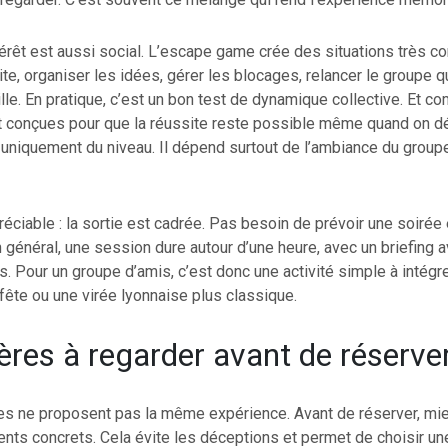
ntérêt est aussi social. L’escape game crée des situations très co
e, organiser les idées, gérer les blocages, relancer le groupe q
le. En pratique, c’est un bon test de dynamique collective. Et c
 conçues pour que la réussite reste possible même quand on déb
uniquement du niveau. Il dépend surtout de l’ambiance du groupe
réciable : la sortie est cadrée. Pas besoin de prévoir une soirée 
 général, une session dure autour d’une heure, avec un briefing a
s. Pour un groupe d’amis, c’est donc une activité simple à intégr
ête ou une virée lyonnaise plus classique.
tères à regarder avant de réserve
es ne proposent pas la même expérience. Avant de réserver, mieu
ts concrets. Cela évite les déceptions et permet de choisir une