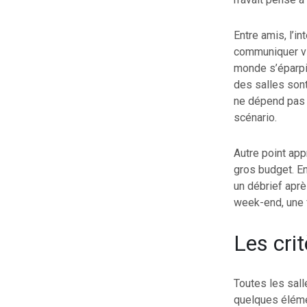
Entre amis, l’i
communiquer vit
monde s’éparpil
des salles sont
ne dépend pas 
scénario.
Autre point app
gros budget. En
un débrief aprè
week-end, une f
Les cri
Toutes les sall
quelques élémen