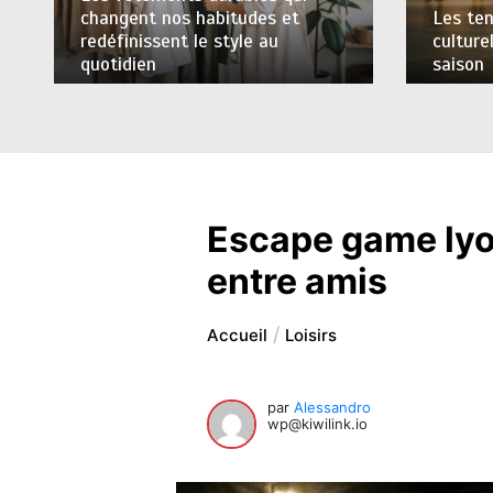
changent nos habitudes et
Les ten
redéfinissent le style au
culture
quotidien
saison
Escape game lyon
entre amis
Accueil
Loisirs
par
Alessandro
wp@kiwilink.io