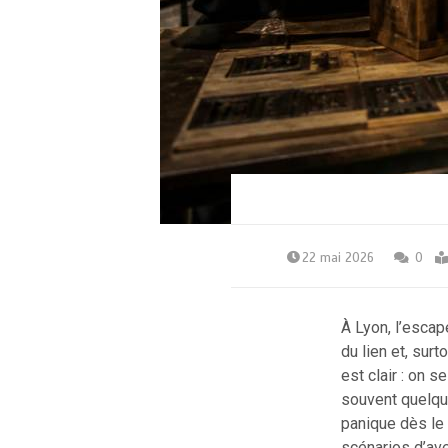
22 mai 2026
0
À Lyon, l’esca
du lien et, surt
est clair : on 
souvent quelqu
panique dès le
scénarios d’ave